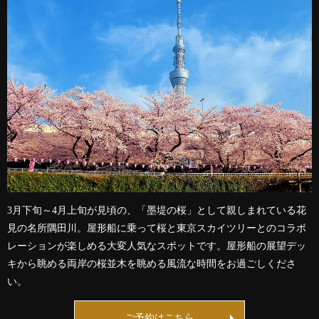
3月下旬～4月上旬が見頃の、「墨堤の桜」として親しまれている花
見の名所隅田川。屋形船に乗って桜と東京スカイツリーとのコラボ
レーションが楽しめる大変人気なスポットです。屋形船の展望デッ
キから眺める両岸の桜並木を眺める風流な時間をお過ごしくださ
い。
ご予約はこちら